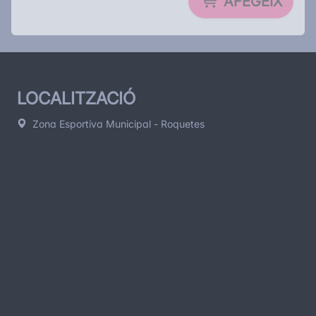
AFEGEIX
de 16 anys
).
L'Antena Caro Fest 2.0 és molt més que un festival: és un
univers de música, territori i futur
🌍 que t'espera per viure'l
a tope
! 💥
LOCALITZACIÓ
Zona Esportiva Municipal - Roquetes