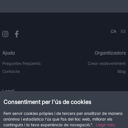
CA
ES
Ajuda
Organitzadors
Preguntes freqüents
Crear esdeveniment
Contacte
Blog
Legal
Consentiment per l'ús de cookies
Termes i condicions
Política de privacitat
Fem servir cookies pròpies i de tercers per analitzar de manera
Política de cookies
anònima i estadística l'ús que fas del lloc web, millorar els
continguts i la teva experiència de navegació.".
Llegir més