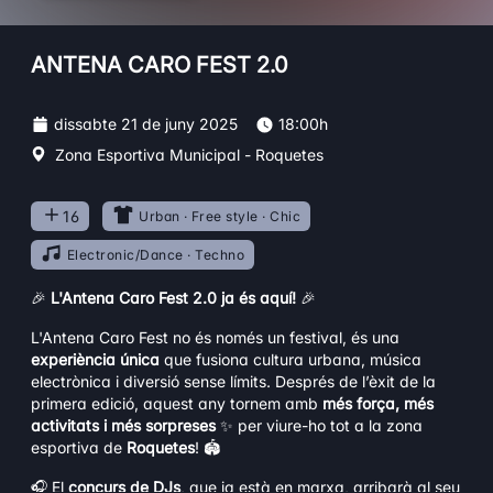
ANTENA CARO FEST 2.0
dissabte 21 de juny 2025
18:00h
Zona Esportiva Municipal - Roquetes
16
Urban · Free style · Chic
Electronic/Dance · Techno
🎉
L'Antena Caro Fest 2.0 ja és aquí!
🎉
L'Antena Caro Fest no és només un festival, és una
experiència única
que fusiona cultura urbana, música
electrònica i diversió sense límits. Després de l’èxit de la
primera edició, aquest any tornem amb
més força, més
activitats i més sorpreses
✨ per viure-ho tot a la zona
esportiva de
Roquetes
! 🏟️
🎧 El
concurs de DJs
, que ja està en marxa, arribarà al seu