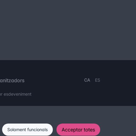
anitzadors
CA
ES
ar esdeveniment
g
Acceptar totes
Solament funcionals