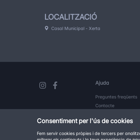
LOCALITZACIÓ
Casal Municipal - Xerta
Ajuda
Preguntes freqüents
Contacte
Consentiment per l'ús de cookies
Fem servir cookies pròpies i de tercers per analit
millorar els continguts i la teva experiència de na