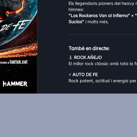
Els llegendaris pioners del heavy 
himnes:
"Los Rockeros Van al Infierno" • "
Sucias"
i molts més.
També en directe:
🎸
ROCK AÑEJO
El millor rock clàssic amb tota la 
⚡
AUTO DE FE
Rock potent, actitud i energia per 