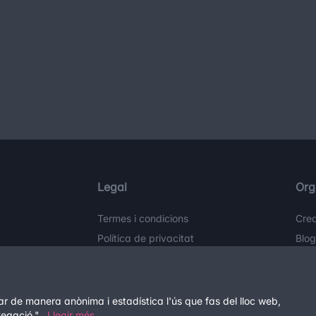
Legal
Org
Termes i condicions
Cre
Política de privacitat
Blo
Política de cookies
zar de manera anònima i estadística l'ús que fas del lloc web,
©2026
Tuk Tuk
Tots els drets reservats.
vegació.".
Llegir més