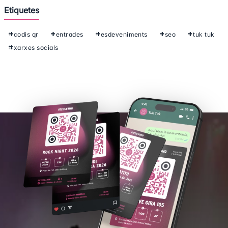
Etiquetes
codis qr
entrades
esdeveniments
seo
tuk tuk
xarxes socials