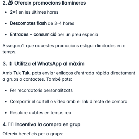
2. 🎁 Ofereix promocions llamineres
2x1
en les últimes hores
Descomptes flash
de 3-4 hores
Entrades + consumició
per un preu especial
Assegura’t que aquestes promocions estiguin limitades en el
temps.
3. 📱 Utilitza el WhatsApp al màxim
Amb
Tuk Tuk
, pots enviar enllaços d’entrada ràpida directament
a grups o contactes. També pots:
Fer recordatoris personalitzats
Compartir el cartell o vídeo amb el link directe de compra
Resoldre dubtes en temps real
4. 👯‍♀️ Incentiva la compra en grup
Ofereix beneficis per a grups: