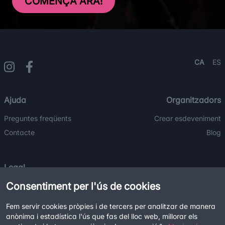
COMENÇA ARA!
CA
ES
Ajuda
Organitzadors
Preguntes freqüents
Crear esdeveniment
Contacte
Blog
Legal
Consentiment per l'ús de cookies
Termes i condicions
Política de privacitat
Fem servir cookies pròpies i de tercers per analitzar de manera
Política de cookies
anònima i estadística l'ús que fas del lloc web, millorar els