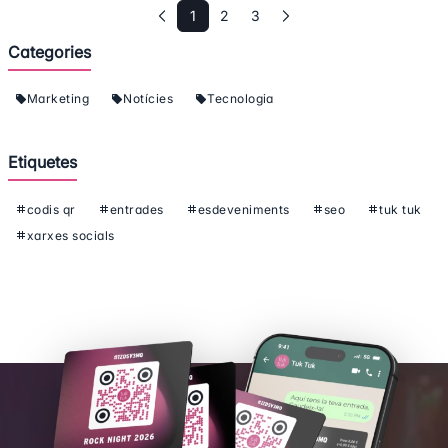
1
2
3
Categories
Marketing
Notícies
Tecnologia
Etiquetes
codis qr
entrades
esdeveniments
seo
tuk tuk
xarxes socials