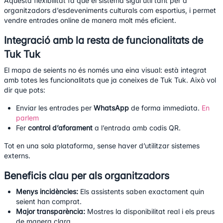
Aquesta flexibilitat fa que el sistema sigui útil tant per a
organitzadors d’esdeveniments culturals com esportius, i permet
vendre entrades online de manera molt més eficient.
Integració amb la resta de funcionalitats de
Tuk Tuk
El mapa de seients no és només una eina visual: està integrat
amb totes les funcionalitats que ja coneixes de Tuk Tuk. Això vol
dir que pots:
Enviar les entrades per
WhatsApp
de forma immediata.
En
parlem
Fer
control d’aforament
a l’entrada amb codis QR.
Tot en una sola plataforma, sense haver d’utilitzar sistemes
externs.
Beneficis clau per als organitzadors
Menys incidències:
Els assistents saben exactament quin
seient han comprat.
Major transparència:
Mostres la disponibilitat real i els preus
de manera clara.