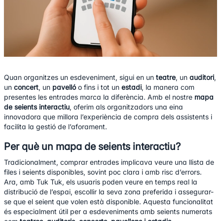
Quan organitzes un esdeveniment, sigui en un
teatre
, un
auditori
,
un
concert
, un
pavelló
o fins i tot un
estadi
, la manera com
presentes les entrades marca la diferència. Amb el nostre
mapa
de seients interactiu
, oferim als organitzadors una eina
innovadora que millora l’experiència de compra dels assistents i
facilita la gestió de l’aforament.
Per què un mapa de seients interactiu?
Tradicionalment, comprar entrades implicava veure una llista de
files i seients disponibles, sovint poc clara i amb risc d’errors.
Ara, amb Tuk Tuk, els usuaris poden veure en temps real la
distribució de l’espai, escollir la seva zona preferida i assegurar-
se que el seient que volen està disponible. Aquesta funcionalitat
és especialment útil per a esdeveniments amb seients numerats