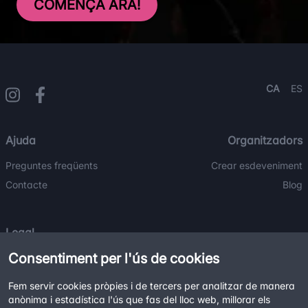
COMENÇA ARA!
CA
ES
Ajuda
Organitzadors
Preguntes freqüents
Crear esdeveniment
Contacte
Blog
Legal
Consentiment per l'ús de cookies
Termes i condicions
Política de privacitat
Fem servir cookies pròpies i de tercers per analitzar de manera
Política de cookies
anònima i estadística l'ús que fas del lloc web, millorar els