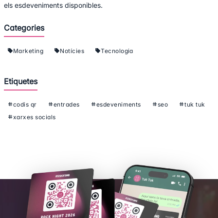
els esdeveniments disponibles.
Categories
Marketing
Notícies
Tecnologia
Etiquetes
codis qr
entrades
esdeveniments
seo
tuk tuk
xarxes socials