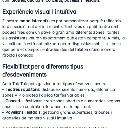
com
teatres, auditoris, concerts, pavellons i estadis
.
Experiència visual i intuïtiva
El nostre
mapa interactiu
es pot personalitzar perquè reflecteixi
la disposició real del teu recinte. Tant si és un petit teatre amb
poques files com un pavelló gran amb diferents zones i tarifes,
els assistents veuran exactament què estan comprant. A més, la
visualització està optimitzada per a dispositius mòbils 📱, cosa
que permet comprar entrades des del telèfon d’una manera
ràpida i còmoda.
Flexibilitat per a diferents tipus
d’esdeveniments
Amb Tuk Tuk pots gestionar tot tipus d’esdeveniments:
–
Teatres i auditoris:
distribueix seients numerats, diferència
zones VIP o platea i aplica tarifes variables.
–
Concerts i festivals:
crea zones obertes o numerades segons
necessitis, i controla l’aforament en temps real.
–
Pavellons i estadis:
gestiona grans superfícies, tribunes i
graderies de manera visual i intuïtiva.