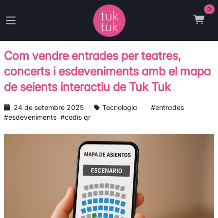
0
Com vendre entrades per teatres,
concerts i esdeveniments amb el mapa
de seients interactiu de Tuk Tuk
24 de setembre 2025
Tecnologia
#entrades
#esdeveniments
#codis qr