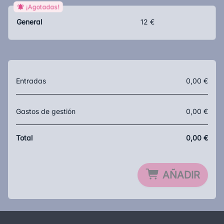
¡Agotadas!
🎸
No et perdis aquesta gran nit de tribut al rock!
🤘🔥
General
12 €
Entradas
0,00 €
Gastos de gestión
0,00 €
Total
0,00 €
AÑADIR