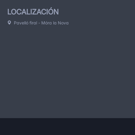
LOCALIZACIÓN
Pavelló firal - Móra la Nova