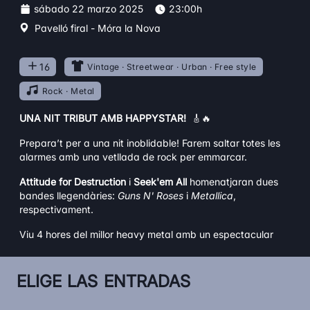
sábado 22 marzo 2025
23:00h
Pavelló firal - Móra la Nova
16
Vintage · Streetwear · Urban · Free style
Rock · Metal
UNA NIT TRIBUT AMB HAPPYSTAR!
🎸🔥
Prepara’t per a una nit inoblidable! Farem saltar totes les
alarmes amb una vetllada de rock per emmarcar.
Attitude for Destruction
i
Seek'em All
homenatjaran dues
bandes llegendàries:
Guns N' Roses
i
Metallica
,
respectivament.
Viu 4 hores del millor heavy metal amb un espectacular
desplegament de so i llums, reportatge fotogràfic amb
photocall i... una traca final de la bona!
ELIGE LAS ENTRADAS
Prohibida l’entrada als menors de 16 anys,
fins als 18 anys
amb autorització.