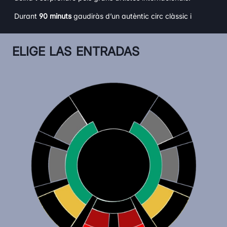
Durant
90 minuts
gaudiràs d’un autèntic circ clàssic i
tradicional.
Reviu l’esperit del circ com mai abans.
ELIGE LAS ENTRADAS
ARTISTES CONVIDATS I GRANS NÚMEROS:
– Els millors artistes internacionals
– Malabaristes increïbles
– El gran Marco amb la bicicleta més petita del món
No deixis escapar l’oportunitat de viure una experiència
familiar única, sota la gran carpa blanca climatitzada i en
una de les sales més còmodes d’Europa.
CIRC, MÀGIA I DIVERSIÓ PER A TOTA LA FAMÍLIA
Un espectacle que uneix generacions.