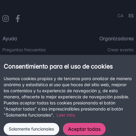
CA
ES
Ayuda
Organizadores
Preguntas frecuentes
Crear evento
Contacto
Blog
Consentimiento para el uso de cookies
Usamos cookies propias y de terceros para analizar de manera
Legal
anónima y estadística el uso que haces del sitio web, mejorar
Términos y condiciones
los contenidos y tu experiencia de navegación y, de esta
manera, ofrecerte la mejor experiencia de navegación posible.
Política de privacidad
Puedes aceptar todas las cookies presionando el botón
Política de cookies
"Aceptar todas" o las imprescindibles presionando el botón
"Solamente funcionales".
Leer más
Aceptar todas
Solamente funcionales
©2026
Tuk Tuk
Todos los derechos reservados.