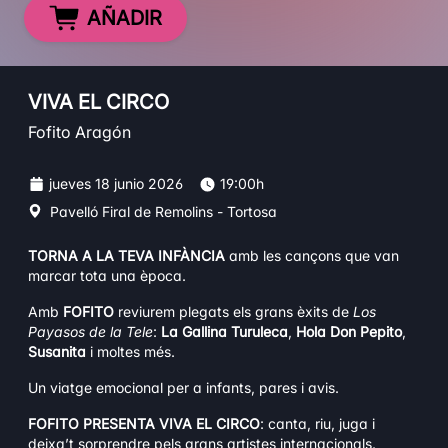
AÑADIR
VIVA EL CIRCO
Fofito Aragón
jueves 18 junio 2026
19:00h
Pavelló Firal de Remolins - Tortosa
TORNA A LA TEVA INFÀNCIA
amb les cançons que van
marcar tota una època.
Amb
FOFITO
reviurem plegats els grans èxits de
Los
Payasos de la Tele
:
La Gallina Turuleca
,
Hola Don Pepito
,
Susanita
i moltes més.
Un viatge emocional per a infants, pares i avis.
FOFITO PRESENTA VIVA EL CIRCO
: canta, riu, juga i
deixa’t sorprendre pels grans artistes internacionals.