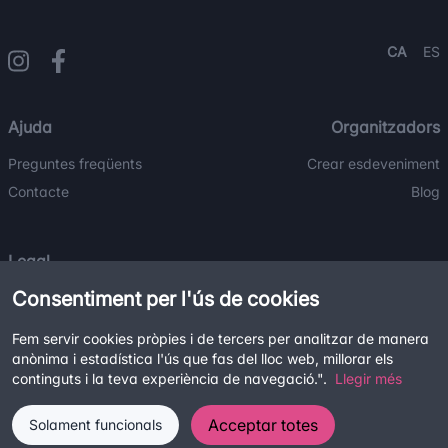
CA
ES
Ajuda
Organitzadors
Preguntes freqüents
Crear esdeveniment
Contacte
Blog
Legal
Consentiment per l'ús de cookies
Termes i condicions
Política de privacitat
Fem servir cookies pròpies i de tercers per analitzar de manera
Política de cookies
anònima i estadística l'ús que fas del lloc web, millorar els
continguts i la teva experiència de navegació.".
Llegir més
Acceptar totes
Solament funcionals
©2026
Tuk Tuk
Tots els drets reservats.