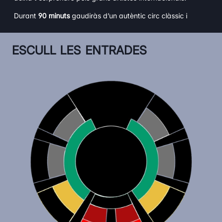
Durant
90 minuts
gaudiràs d’un autèntic circ clàssic i
tradicional.
Reviu l’esperit del circ com mai abans.
ESCULL LES ENTRADES
ARTISTES CONVIDATS I GRANS NÚMEROS:
– Els millors artistes internacionals
– Malabaristes increïbles
– El gran Marco amb la bicicleta més petita del món
No deixis escapar l’oportunitat de viure una experiència
familiar única, sota la gran carpa blanca climatitzada i en
una de les sales més còmodes d’Europa.
CIRC, MÀGIA I DIVERSIÓ PER A TOTA LA FAMÍLIA
Un espectacle que uneix generacions.