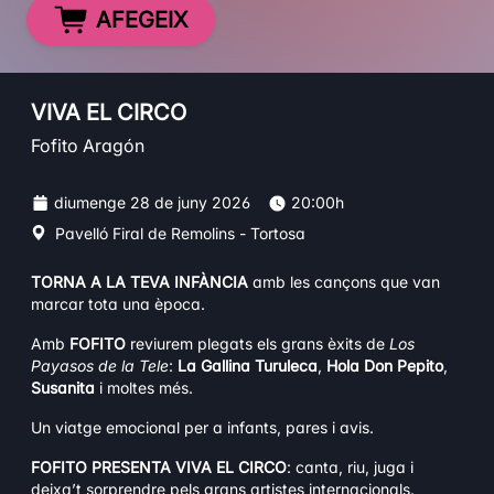
AFEGEIX
VIVA EL CIRCO
Fofito Aragón
diumenge 28 de juny 2026
20:00h
Pavelló Firal de Remolins - Tortosa
TORNA A LA TEVA INFÀNCIA
amb les cançons que van
marcar tota una època.
Amb
FOFITO
reviurem plegats els grans èxits de
Los
Payasos de la Tele
:
La Gallina Turuleca
,
Hola Don Pepito
,
Susanita
i moltes més.
Un viatge emocional per a infants, pares i avis.
FOFITO PRESENTA VIVA EL CIRCO
: canta, riu, juga i
deixa’t sorprendre pels grans artistes internacionals.