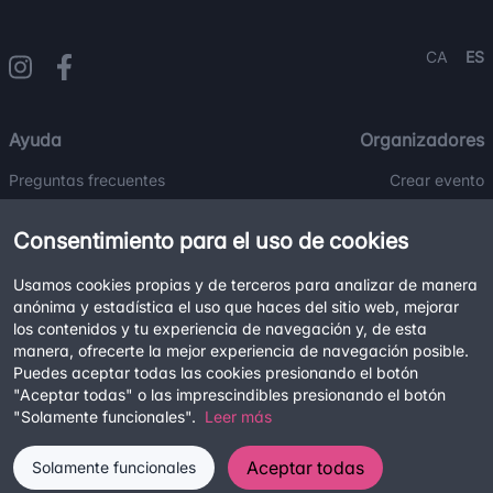
CA
ES
Ayuda
Organizadores
Preguntas frecuentes
Crear evento
Contacto
Blog
Consentimiento para el uso de cookies
Usamos cookies propias y de terceros para analizar de manera
Legal
anónima y estadística el uso que haces del sitio web, mejorar
Términos y condiciones
los contenidos y tu experiencia de navegación y, de esta
manera, ofrecerte la mejor experiencia de navegación posible.
Política de privacidad
Puedes aceptar todas las cookies presionando el botón
Política de cookies
"Aceptar todas" o las imprescindibles presionando el botón
"Solamente funcionales".
Leer más
Aceptar todas
Solamente funcionales
©2026
Tuk Tuk
Todos los derechos reservados.