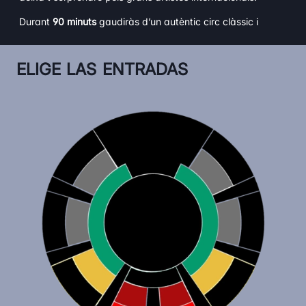
Durant
90 minuts
gaudiràs d’un autèntic circ clàssic i
tradicional.
Reviu l’esperit del circ com mai abans.
ELIGE LAS ENTRADAS
ARTISTES CONVIDATS I GRANS NÚMEROS:
– Els millors artistes internacionals
– Malabaristes increïbles
– El gran Marco amb la bicicleta més petita del món
No deixis escapar l’oportunitat de viure una experiència
familiar única, sota la gran carpa blanca climatitzada i en
una de les sales més còmodes d’Europa.
CIRC, MÀGIA I DIVERSIÓ PER A TOTA LA FAMÍLIA
Un espectacle que uneix generacions.