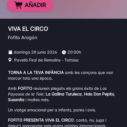
AÑADIR
VIVA EL CIRCO
Fofito Aragón
domingo 28 junio 2026
20:00h
Pavelló Firal de Remolins - Tortosa
TORNA A LA TEVA INFÀNCIA
amb les cançons que van
marcar tota una època.
Amb
FOFITO
reviurem plegats els grans èxits de
Los
Payasos de la Tele
:
La Gallina Turuleca
,
Hola Don Pepito
,
Susanita
i moltes més.
Un viatge emocional per a infants, pares i avis.
FOFITO PRESENTA VIVA EL CIRCO
: canta, riu, juga i
deixa’t sorprendre pels grans artistes internacionals.