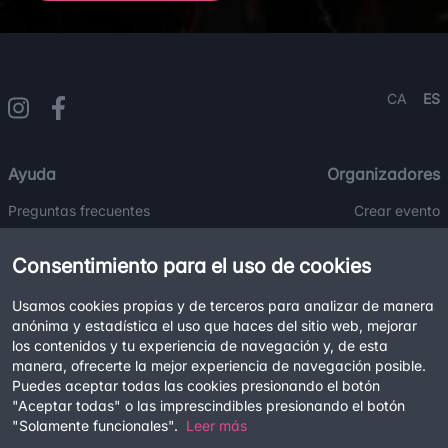
CA
ES
Ayuda
Organizadores
Preguntas frecuentes
Crear evento
Contacto
Blog
Consentimiento para el uso de cookies
Usamos cookies propias y de terceros para analizar de manera
Legal
anónima y estadística el uso que haces del sitio web, mejorar
Términos y condiciones
los contenidos y tu experiencia de navegación y, de esta
manera, ofrecerte la mejor experiencia de navegación posible.
Política de privacidad
Puedes aceptar todas las cookies presionando el botón
Política de cookies
"Aceptar todas" o las imprescindibles presionando el botón
"Solamente funcionales".
Leer más